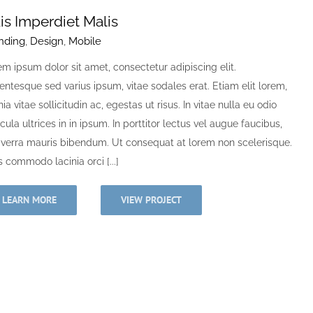
is Imperdiet Malis
nding
,
Design
,
Mobile
m ipsum dolor sit amet, consectetur adipiscing elit.
entesque sed varius ipsum, vitae sodales erat. Etiam elit lorem,
nia vitae sollicitudin ac, egestas ut risus. In vitae nulla eu odio
cula ultrices in in ipsum. In porttitor lectus vel augue faucibus,
viverra mauris bibendum. Ut consequat at lorem non scelerisque.
 commodo lacinia orci [...]
LEARN MORE
VIEW PROJECT