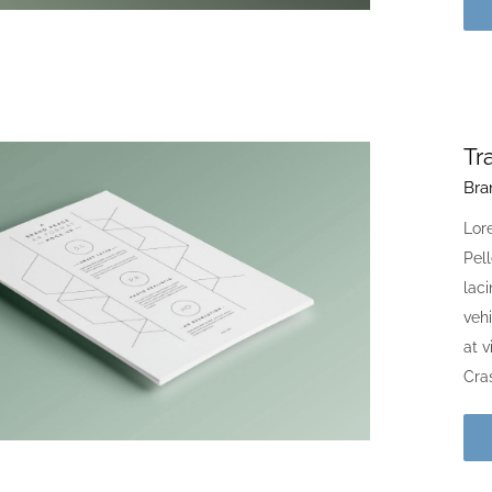
Tr
Bra
Lore
Pell
laci
vehi
at 
Cras