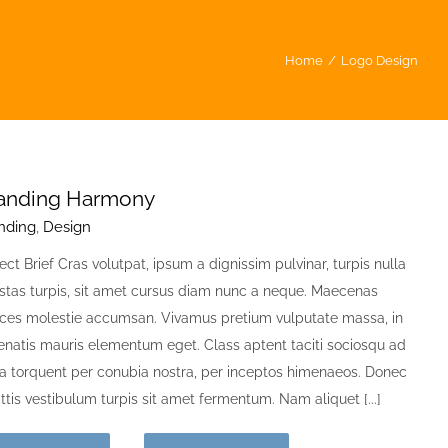
Home
/
Logo Design
anding Harmony
nding
,
Design
ect Brief Cras volutpat, ipsum a dignissim pulvinar, turpis nulla
stas turpis, sit amet cursus diam nunc a neque. Maecenas
rices molestie accumsan. Vivamus pretium vulputate massa, in
enatis mauris elementum eget. Class aptent taciti sociosqu ad
ora torquent per conubia nostra, per inceptos himenaeos. Donec
ttis vestibulum turpis sit amet fermentum. Nam aliquet [...]