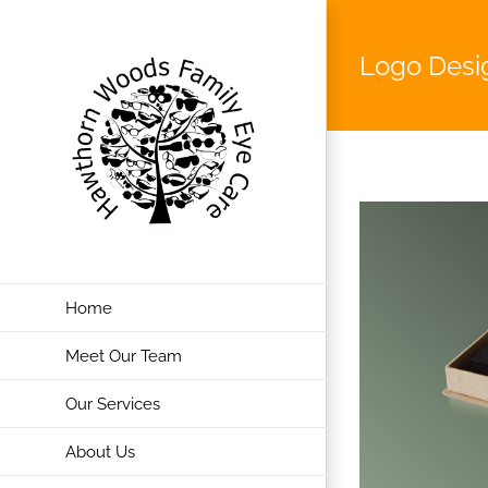
Skip
to
Logo Desi
content
Home
Meet Our Team
Our Services
About Us