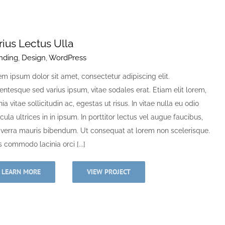
rius Lectus Ulla
nding
,
Design
,
WordPress
m ipsum dolor sit amet, consectetur adipiscing elit.
entesque sed varius ipsum, vitae sodales erat. Etiam elit lorem,
nia vitae sollicitudin ac, egestas ut risus. In vitae nulla eu odio
cula ultrices in in ipsum. In porttitor lectus vel augue faucibus,
viverra mauris bibendum. Ut consequat at lorem non scelerisque.
 commodo lacinia orci [...]
LEARN MORE
VIEW PROJECT