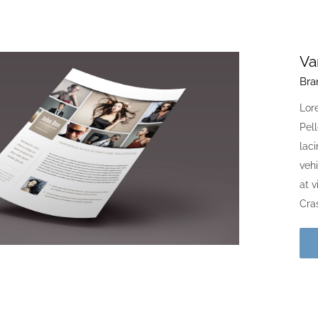
Va
Bra
Lore
Pell
laci
vehi
at 
Cras