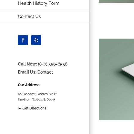
Health History Form
Contact Us
Facebook
Yelp
Call Now:
(847) 550-6558
Email Us:
Contact
Our Address:
60 Landover Parkway Ste B1
Hawthorn Woods, IL 60047
► Get Directions