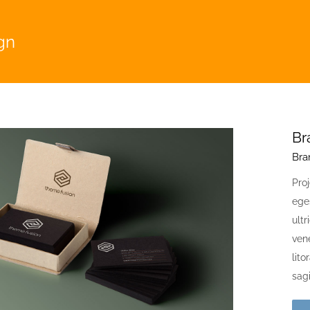
gn
Br
Bra
Proj
ege
ult
ven
lit
sagi