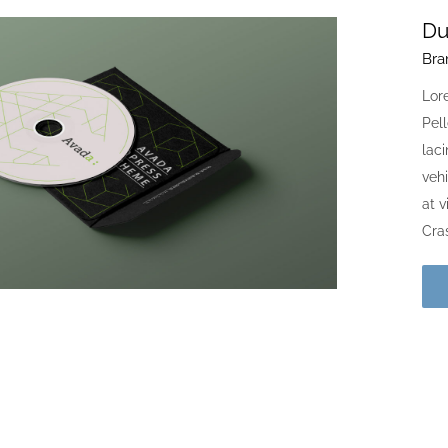
Du
Bra
Lore
Pell
laci
vehi
at 
Cras