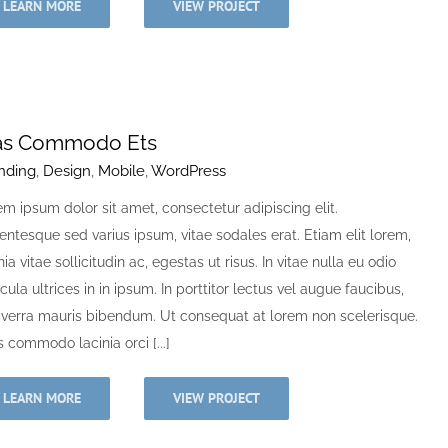
LEARN MORE
VIEW PROJECT
as Commodo Ets
nding
,
Design
,
Mobile
,
WordPress
m ipsum dolor sit amet, consectetur adipiscing elit.
entesque sed varius ipsum, vitae sodales erat. Etiam elit lorem,
nia vitae sollicitudin ac, egestas ut risus. In vitae nulla eu odio
cula ultrices in in ipsum. In porttitor lectus vel augue faucibus,
viverra mauris bibendum. Ut consequat at lorem non scelerisque.
 commodo lacinia orci [...]
LEARN MORE
VIEW PROJECT