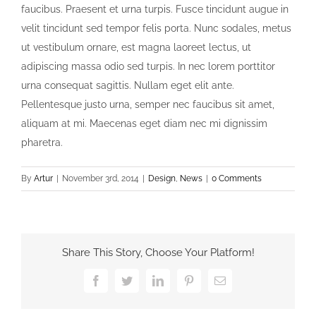
faucibus. Praesent et urna turpis. Fusce tincidunt augue in
velit tincidunt sed tempor felis porta. Nunc sodales, metus
ut vestibulum ornare, est magna laoreet lectus, ut
adipiscing massa odio sed turpis. In nec lorem porttitor
urna consequat sagittis. Nullam eget elit ante.
Pellentesque justo urna, semper nec faucibus sit amet,
aliquam at mi. Maecenas eget diam nec mi dignissim
pharetra.
By
Artur
|
November 3rd, 2014
|
Design
,
News
|
0 Comments
Share This Story, Choose Your Platform!
Facebook
Twitter
LinkedIn
Pinterest
Email