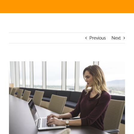
Previous
Next
View
Larger
Image